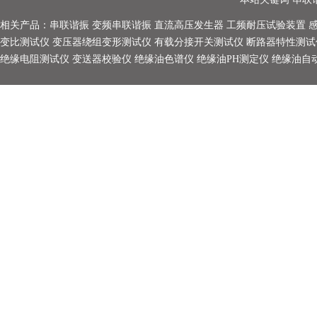
相关产品：
串联谐振
变频串联谐振
直流高压发生器
工频耐压试验装置
变比测试仪
变压器绕组变形测试仪
有载分接开关测试仪
断路器特性测试
绝缘电阻测试仪
变送器校验仪
绝缘油色谱仪
绝缘油PH测定仪
绝缘油自