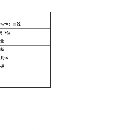
磁特性）曲线
拐点值
测量
判断
压测试
退磁