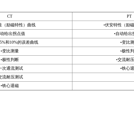
CT
PT
性（励磁特性）曲线
•伏安特性（励
自动给出拐点值
•自动给出
5%和10%的误差曲线
•变比
•变比测量
•极性
•极性判断
•交流耐
•一次通流测试
•铁心
•交流耐压测试
•铁心退磁