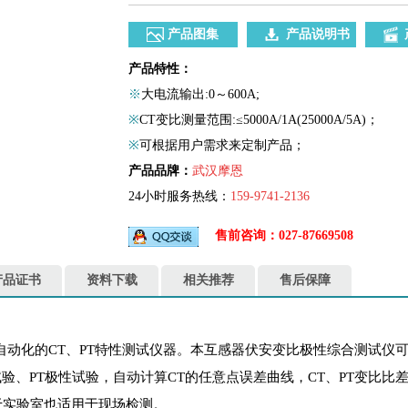
产品图集
产品说明书
产品特性：
※
大电流输出:0～600A;
※
CT变比测量范围:≤5000A/1A(25000A/5A)；
※
可根据用户需求来定制产品；
产品品牌：
武汉摩恩
24小时服务热线：
159-9741-2136
售前咨询：027-87669508
产品证书
资料下载
相关推荐
售后保障
自动化的CT、PT特性测试仪器。本互感器伏安变比极性综合测试仪可
试验、PT极性试验，自动计算CT的任意点误差曲线，CT、PT变比比
于实验室也适用于现场检测。