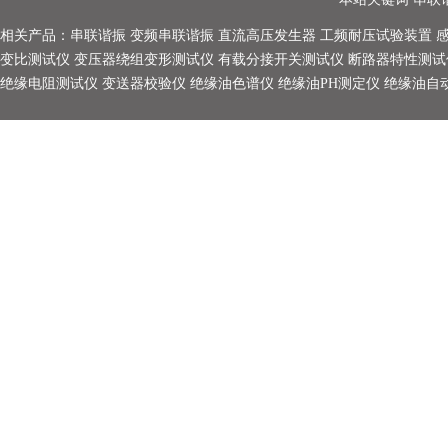
相关产品：
串联谐振
变频串联谐振
直流高压发生器
工频耐压试验装置
变比测试仪
变压器绕组变形测试仪
有载分接开关测试仪
断路器特性测试
绝缘电阻测试仪
变送器校验仪
绝缘油色谱仪
绝缘油PH测定仪
绝缘油自